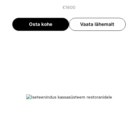
€1600
Osta kohe
Vaata lähemalt