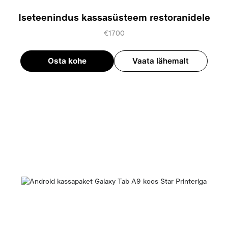
Iseteenindus kassasüsteem restoranidele
€1700
Osta kohe
Vaata lähemalt