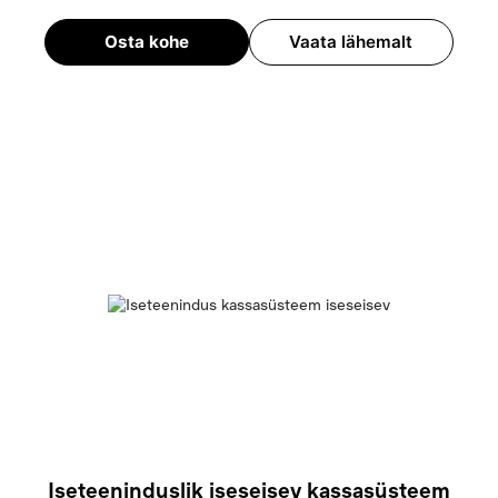
Osta kohe
Vaata lähemalt
Iseteeninduslik iseseisev kassasüsteem