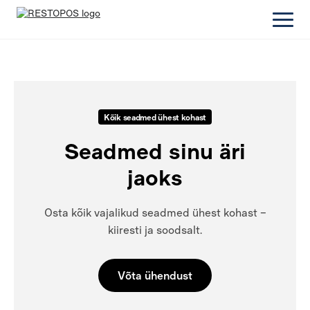
Kõik seadmed ühest kohast
Seadmed sinu äri
jaoks
Osta kõik vajalikud seadmed ühest kohast –
kiiresti ja soodsalt.
Võta ühendust