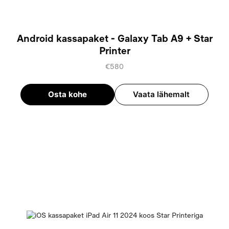
Android kassapaket - Galaxy Tab A9 + Star
Printer
€580
Osta kohe
Vaata lähemalt