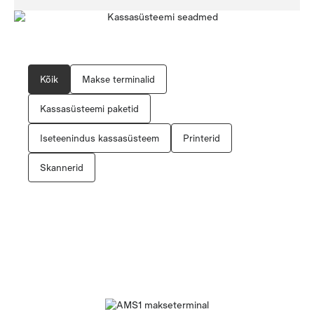
Kõik
Makse terminalid
Kassasüsteemi paketid
Iseteenindus kassasüsteem
Printerid
Skannerid