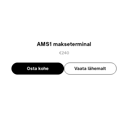
AMS1 makseterminal
€240
Osta kohe
Vaata lähemalt