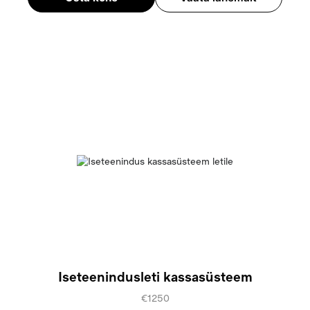
Iseteenindusleti kassasüsteem
€1250