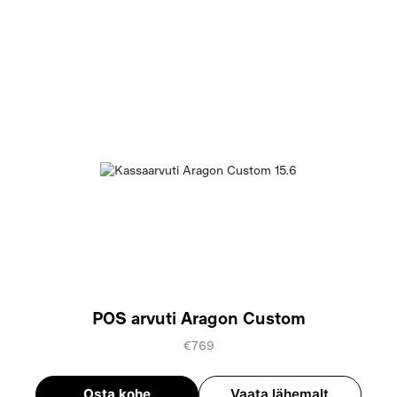
POS arvuti Aragon Custom
€769
Osta kohe
Vaata lähemalt