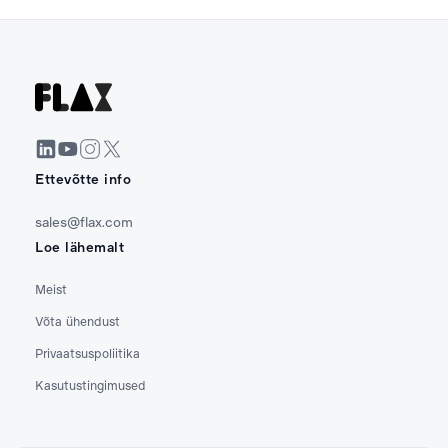
Ettevõtte info
sales@flax.com
Loe lähemalt
Meist
Võta ühendust
Privaatsuspoliitika
Kasutustingimused