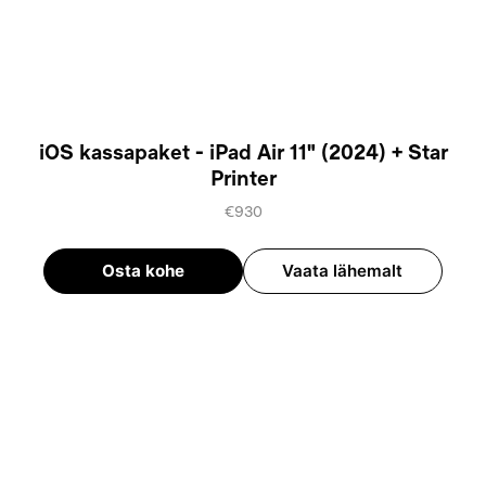
iOS kassapaket - iPad Air 11" (2024) + Star
Printer
€930
Osta kohe
Vaata lähemalt