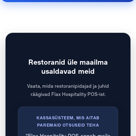
Restoranid üle maailma
usaldavad meid
Vaata, mida restoranipidajad ja juhid
räägivad Flax Hospitality POS-ist.
KASSASÜSTEEM, MIS AITAB
PAREMAID OTSUSEID TEHA
"Flax Hospitality POS annab meile