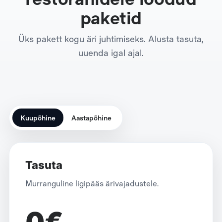
paketid
Üks pakett kogu äri juhtimiseks. Alusta tasuta,
uuenda igal ajal.
Kuupõhine
Aastapõhine
Tasuta
Murranguline ligipääs ärivajadustele.
0€