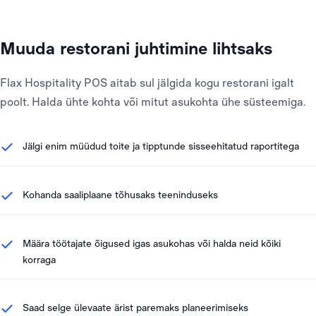
Muuda restorani juhtimine lihtsaks
Flax Hospitality POS aitab sul jälgida kogu restorani igalt
poolt. Halda ühte kohta või mitut asukohta ühe süsteemiga.
Jälgi enim müüdud toite ja tipptunde sisseehitatud raportitega
Kohanda saaliplaane tõhusaks teeninduseks
Määra töötajate õigused igas asukohas või halda neid kõiki
korraga
Saad selge ülevaate ärist paremaks planeerimiseks