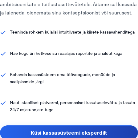
ambitsioonikatele toitlustusettevõtetele. Aitame sul kasvada
ja laieneda, olenemata sinu kontseptsioonist või suurusest.
Teeninda rohkem külalisi intuitiivsete ja kiirete kassavahenditega
Näe kogu äri hetkeseisu reaalajas raportite ja analüütikaga
Kohanda kassasüsteem oma töövoogude, menüüde ja
saaliplaanide järgi
Nauti stabiilset platvormi, personaalset kasutuselevõttu ja tasuta
24/7 asjatundjate tuge
Küsi kassasüsteemi eksperdilt