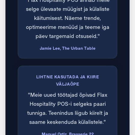
selge ülevaate müügist ja külaliste
käitumisest. Näeme trende,
optimeerime menüüd ja teeme iga
päev targemaid otsuseid."
Jamie Lee, The Urban Table
LIHTNE KASUTADA JA KIIRE
VÄLJAÕPE
"Meie uued töötajad õpivad Flax
Hospitality POS-i selgeks paari
tunniga. Teenindus liigub kiirelt ja
saame keskenduda külalistele."
Manuel Ortiz, Brasserie 22