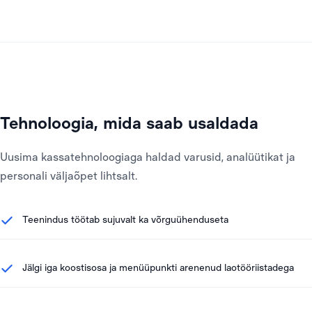
Tehnoloogia, mida saab usaldada
Uusima kassatehnoloogiaga haldad varusid, analüütikat ja
personali väljaõpet lihtsalt.
Teenindus töötab sujuvalt ka võrguühenduseta
Jälgi iga koostisosa ja menüüpunkti arenenud laotööriistadega