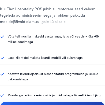
Kui Flax Hospitality POS juhib su restorani, saad vähem
tegeleda administreerimisega ja rohkem pakkuda
meeldejäävaid elamusi igale külalisele.
Võta tellimusi ja makseid vastu lauas, letis või veebis – ükskõik
millise seadmega
Lase klientidel maksta kaardi, mobiili või sularahaga
Kasvata kliendilojaalsust sisseehitatud programmide ja isiklike
pakkumistega
Muuda iga tellimus erisoovide ja märkustega täpselt kliendi järgi