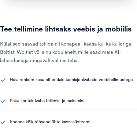
Tee tellimine lihtsaks veebis ja mobiilis
Külalised saavad tellida nii kohapeal, kaasa kui ka kulleriga
Boltist, Woltist või sinu kodulehelt, mille saad meie AI-
lahendusega mugavalt valmis teha.
Hoia rohkem kasumit endale komisjonivabade veebitellimustega
Paku kontaktivaba tellimist ja maksmist
Koonda kõik töövood ühte kassasüsteemi