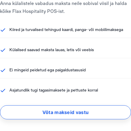
Anna külalistele vabadus maksta neile sobival viisil ja halda
kõike Flax Hospitality POS-ist.
Kiired ja turvalised tehingud kaardi, panga- või mobiilimaksega
Külalised saavad maksta lauas, letis või veebis
Ei mingeid peidetud ega paigaldustasusid
Asjatundlik tugi tagasimaksete ja pettuste korral
Võta makseid vastu