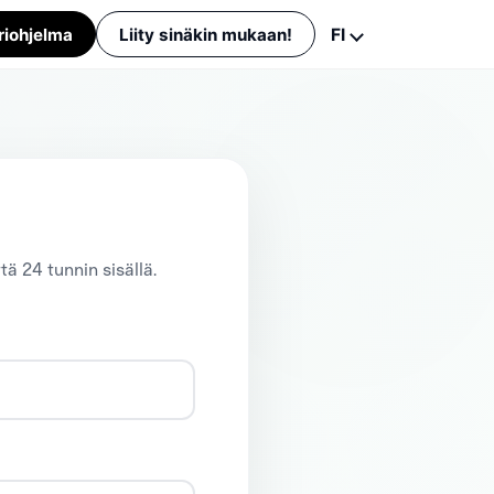
riohjelma
Liity sinäkin mukaan!
FI
English
Suomi
Eesti
ä 24 tunnin sisällä.