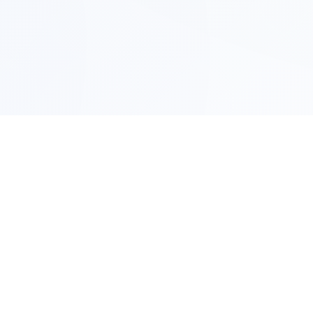
Yritystiedot
sales@flax.com