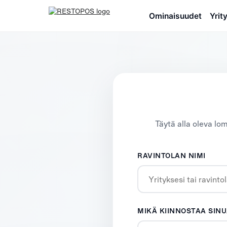
Ominaisuudet
Yrit
POS-järjestelmä leipomoille
ja kahviloille
Ravintolan POS-järjestelmä
Täytä alla oleva lo
RAVINTOLAN NIMI
MIKÄ KIINNOSTAA SINU