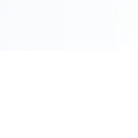
Lue lisää
Meistä
Ota yhteyttä
Tietosuojakäytäntö
Käyttöehdot