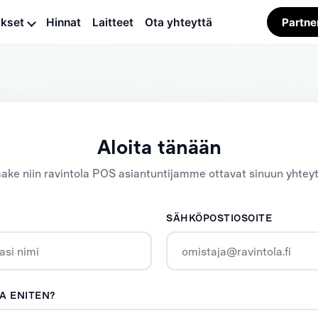
ykset
Hinnat
Laitteet
Ota yhteyttä
Partne
Baarin POS-järjestelmä
Hotelliravintolan POS-
järjestelmä
Aloita tänään
make niin ravintola POS asiantuntijamme ottavat sinuun yhteytt
SÄHKÖPOSTIOSOITE
A ENITEN?