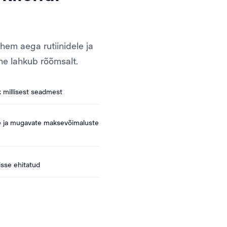
hem aega rutiinidele ja
ne lahkub rõõmsalt.
ik millisest seadmest
rete ja mugavate maksevõimaluste
isse ehitatud