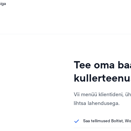
miga
Tee oma ba
kullerteenu
Vii menüü klientideni, 
lihtsa lahendusega.
Saa tellimused Boltist, Wo