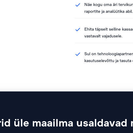
Näe kogu oma äri tervikun
raportite ja analüütika abil.
Ehita täpselt selline kass
vastavalt vajadusele.
Sul on tehnoloogiapartner,
kasutuselevõttu ja tasuta
id üle maailma usaldavad