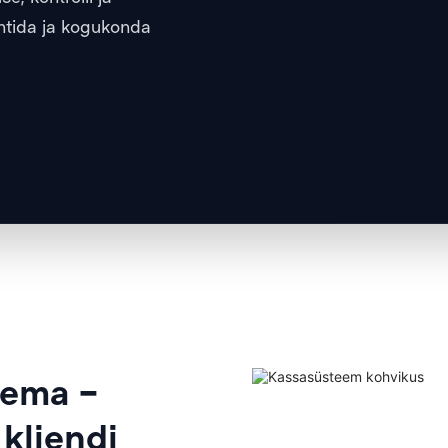
uhtida ja kogukonda
lema –
kliendi