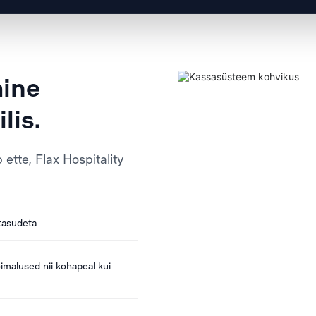
mine
lis.
b ette, Flax Hospitality
tasudeta
imalused nii kohapeal kui