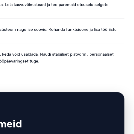
a. Leia kasvuvõimalused ja tee paremaid otsuseid selgete
asüsteem nagu ise soovid. Kohanda funktsioone ja lisa tööriistu
 keda võid usaldada. Naudi stabiilset platvormi, personaalset
 ööpäevaringset tuge.
 meid