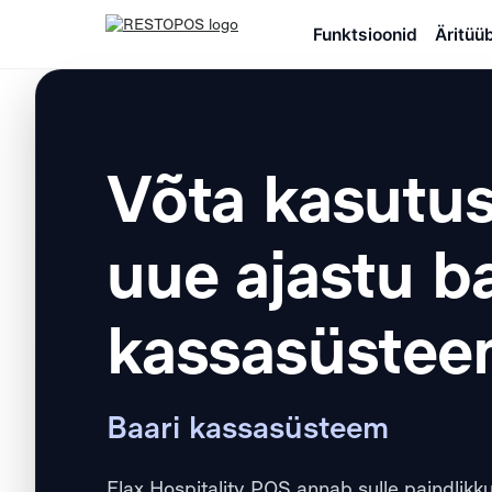
Funktsioonid
Äritüü
Pagariäri ja kohviku
kassasüsteem
Restorani kassasüsteem
Võta kasutus
uue ajastu ba
kassasüste
Baari kassasüsteem
Flax Hospitality POS annab sulle paindlikkus