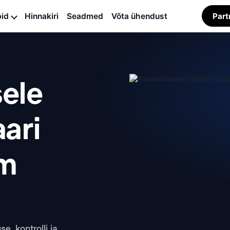
bid
Hinnakiri
Seadmed
Võta ühendust
Par
Baari kassasüsteem
Hotelli restorani
ele
kassasüsteem
ari
em
e, kontrolli ja