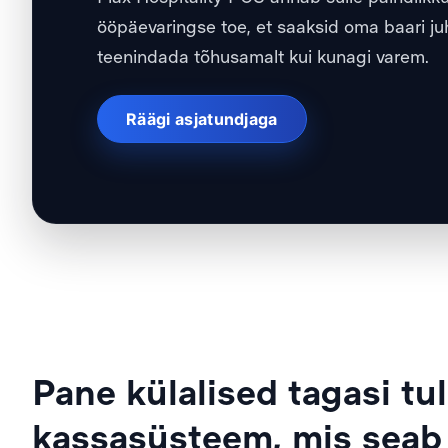
ööpäevaringse toe, et saaksid oma baari j
teenindada tõhusamalt kui kunagi varem.
Räägi asjatundjaga
Pane külalised tagasi tu
kassasüsteem, mis seab 