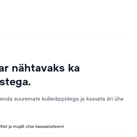
ar nähtavaks ka
stega.
ühenda suuremate kulleräppidega ja kasvata äri ühe
ltist ja mujalt otse kassasüsteemi