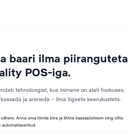
 baari ilma piiranguteta
ality POS-iga.
endab tehnoloogiat, kus inimene on alati fookuses.
l kasvada ja areneda – ilma liigsete keerukusteta.
vähem. Anna oma tiimile kiire ja lihtne kassasüsteem ning võta
on automatiseeritud.