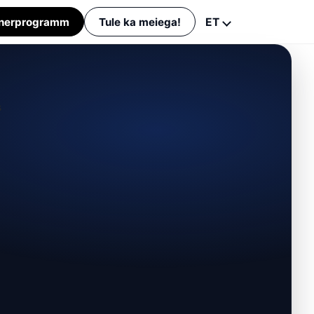
tnerprogramm
Tule ka meiega!
ET
English
Suomi
Eesti