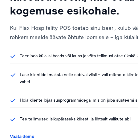
kogemuse esikohale.
Kui Flax Hospitality POS toetab sinu baari, kulub vä
rohkem meeldejäävate õhtute loomisele – iga külali
Teeninda külalisi baaris või lauas ja võta tellimusi otse ükskõ
Lase klientidel maksta neile sobival viisil – vali mitmete kii
vahel
Hoia kliente lojaalsusprogrammidega, mis on juba süsteemi s
Tee tellimused isikupäraseks kiiresti ja lihtsalt valikute abil
Vaata demo