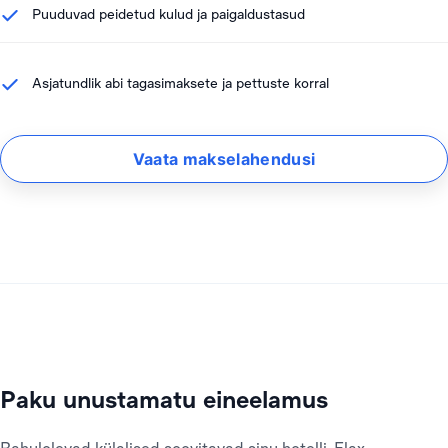
Puuduvad peidetud kulud ja paigaldustasud
Asjatundlik abi tagasimaksete ja pettuste korral
Vaata makselahendusi
Paku unustamatu eineelamus
Rahulolevad külalised soovitavad sinu hotelli. Flax