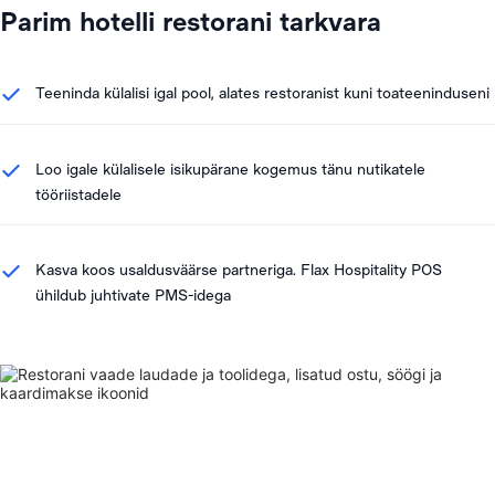
Parim hotelli restorani tarkvara
Teeninda külalisi igal pool, alates restoranist kuni toateeninduseni
Loo igale külalisele isikupärane kogemus tänu nutikatele
tööriistadele
Kasva koos usaldusväärse partneriga. Flax Hospitality POS
ühildub juhtivate PMS-idega