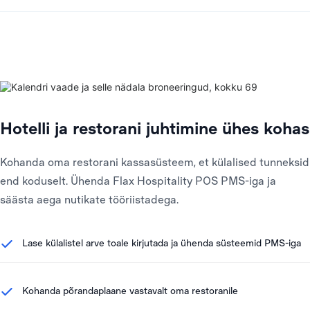
Hotelli ja restorani juhtimine ühes kohas
Kohanda oma restorani kassasüsteem, et külalised tunneksid
end koduselt. Ühenda Flax Hospitality POS PMS-iga ja
säästa aega nutikate tööriistadega.
Lase külalistel arve toale kirjutada ja ühenda süsteemid PMS-iga
Kohanda põrandaplaane vastavalt oma restoranile