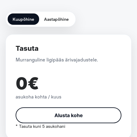
Kuupõhine
Aastapõhine
Tasuta
Murranguline ligipääs ärivajadustele.
0€
asukoha kohta / kuus
Alusta kohe
* Tasuta kuni 5 asukohani