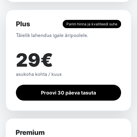
Plus
Parim hinna ja kvaliteedi suhe
Täielik lahendus igale äripoolele.
29€
asukoha kohta / kuus
Proovi 30 päeva tasuta
Premium