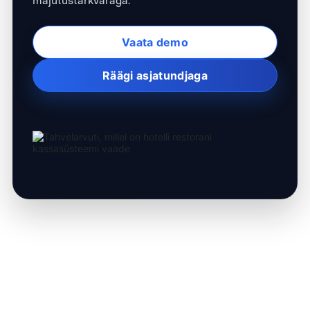
Vaata demo
Räägi asjatundjaga