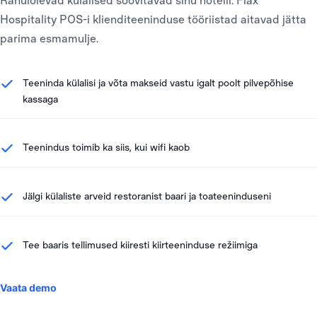
Hospitality POS-i klienditeeninduse tööriistad aitavad jätta
parima esmamulje.
Teeninda külalisi ja võta makseid vastu igalt poolt pilvepõhise
kassaga
Teenindus toimib ka siis, kui wifi kaob
Jälgi külaliste arveid restoranist baari ja toateeninduseni
Tee baaris tellimused kiiresti kiirteeninduse režiimiga
Vaata demo